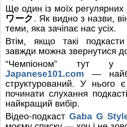
Ще один із моїх регулярних
ワーク
. Як видно з назви, в
теми, яка зачіпає нас усіх.
Втім, якщо такі подкаст
завжди можна звернутися д
“Чемпіоном” тут у 
Japanese101.com
— найбі
структурований. У нього є
починати слухання подкасті
найкращий вибір.
Відео-подкаст
Gaba G Styl
моєму списку — хоч і не зов