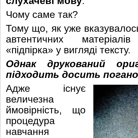
слухачеві мову
.
Чому саме так?
Тому що, як уже вказувалос
автентичних матеріалі
«підпірка» у вигляді тексту.
Однак друкований ори
підходить досить поган
Адже існує
величезна
ймовірність, що
процедура
навчання