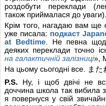
роздобути переклади (ле
також приймалася до уваги)
Крім того, нагадаю вам ще 
уже писала:
подкаст
Japane
at Bedtime
. Не певна щод
деяких переклади точно іс
на галактичній залізниці
», 
На цьому сьогодні все.
また
P.S.
Ну, і щоб двічі не в
доччина школа так вибила з 
я повернуся у свій звичай