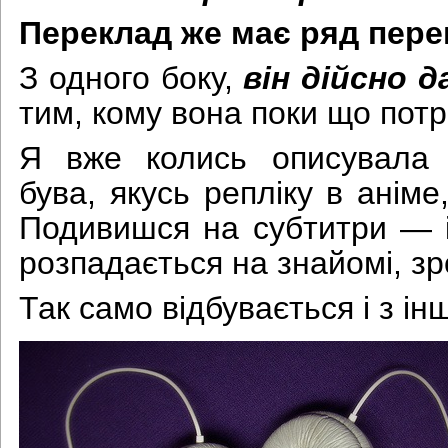
Переклад же має ряд пере
З одного боку,
він дійсно д
тим, кому вона поки що потр
Я вже колись описувала 
бува, якусь репліку в аніме
Подивишся на субтитри — і
розпадається на знайомі, зр
Так само відбувається і з ін