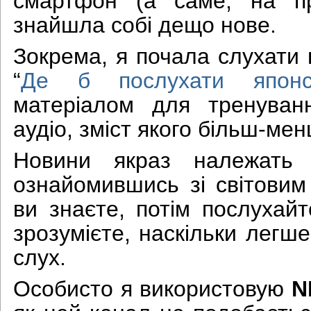
смартфон (а саме, на 
знайшла собі дещо нове.
Зокрема, я почала слухати 
“
Де б послухати японс
матеріалом для тренуван
аудіо, зміст якого більш-ме
Новини якраз належать 
ознайомившись зі світовим
ви знаєте, потім послухай
зрозумієте, наскільки легш
слух.
Особисто я використовую