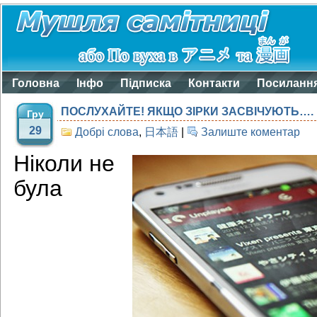
Головна
Інфо
Підписка
Контакти
Посиланн
ПОСЛУХАЙТЕ! ЯКЩО ЗІРКИ ЗАСВІЧУЮТЬ….
Гру
29
Добрі слова
,
日本語
|
Залиште коментар
Ніколи не
була