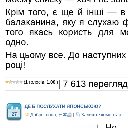
Крім того, є ще й інші — в
балаканина, яку я слухаю ф
того якась користь для мо
одно.
На цьому все. До наступних 
році!
| 7 613 перегляд
(
1
голосів,
1,00
)
ДЕ Б ПОСЛУХАТИ ЯПОНСЬКОЮ?
Вер
27
Добрі слова
,
日本語
|
Залиште коментар
Не 