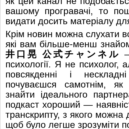
як цей канал не подобаєтьс
вашому програвачі, то
видати досить матеріалу дл
Крім новин можна слухати вс
які вам більше-менш знайом
井口晃 公式チャンネル
—
психології. Я не психолог, 
повсякденні і несклад
почуваєшся самотнім, як
знайти ідеального партне
подкаст хороший — наявніс
транскрипту, з якого можна д
щоб було легше зрозуміти п