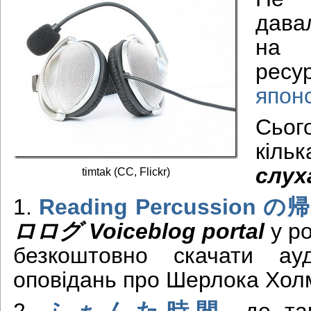
дава
на 
рес
япон
Сьог
кі
слух
timtak (CC, Flickr)
1.
Reading Percussion の
ロログ Voiceblog portal
у ро
безкоштовно скачати ау
оповідань про Шерлока Хол