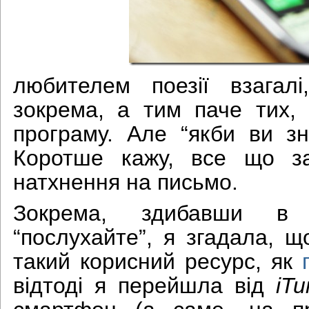
любителем поезії взагалі
зокрема, а тим паче тих,
програму. Але “якби ви зн
Коротше кажу, все що за
натхнення на письмо.
Зокрема, здибавши в
“послухайте”, я згадала, 
такий корисний ресурс, як
відтоді я перейшла від
iTu