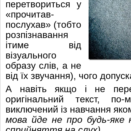
перетвориться у
«прочитав-
послухав» (тобто
розпізнавання
ітиме від
візуального
образу слів, а не
від їх звучання), чого допус
А навіть якщо і не пер
оригінальний текст, по-
виключений із навчання яко
мова йде не про будь-яке 
сприйняття на слух).