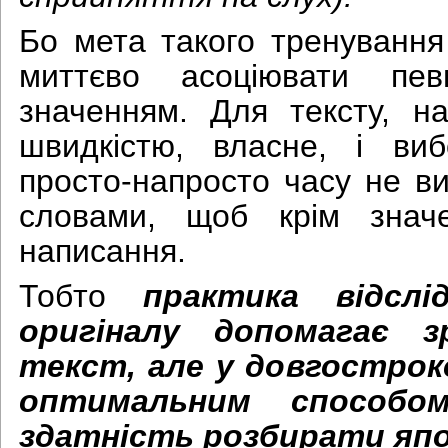
Бо мета такого тренуванн
миттєво асоціювати пев
значенням. Для тексту, н
швидкістю, власне, і в
просто-напросто часу не ви
словами, щоб крім знач
написання.
Тобто
практика відслі
оригіналу допомагає з
текст, але у довгострок
оптимальним способо
здатність розбирати япо