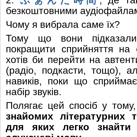
2.
ふぁんた時間
, де т
безкоштовними аудіофайла
Чому я вибрала саме їх?
Тому що вони підказали
покращити сприйняття на 
хотів би перейти на автент
(радіо, подкасти, тощо), а
навиків, поки що сприймає
набір звуків.
Полягає цей спосіб у том
знайомих літературних т
для яких легко знайти