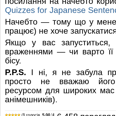
посилання на начебто кор
Quizzes for Japanese Senten
Начебто — тому що у мене 
працює) не хоче запускатися,
Якщо у вас запуститься, п
враженнями — чи варто її 
бісу.
P.P.S.
І ні, я не забула пр
просто не вважаю його
ресурсом для широких мас (
анімешників).
(
1
голосів,
5,00
)