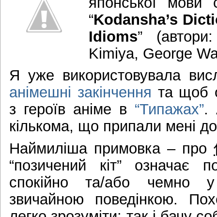
японської мови 
“
Kodansha’s Dicti
Idioms
” (автори:
Kimiya, George Wa
Я уже використовувала висл
анімешні закінчення
та щоб о
з героїв аніме в
“Типажах”
.
кількома, що припали мені до
Наймиліша примовка – про
“позичений кіт” означає п
спокійно та/або чемно у
звичайною поведінкою. Пох
легко зрозуміти: так і бачу с