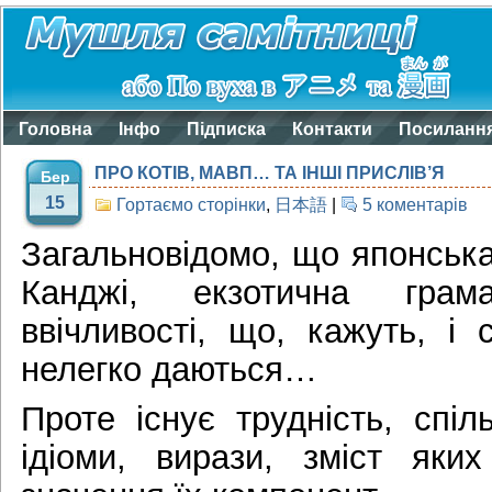
Головна
Інфо
Підписка
Контакти
Посиланн
ПРО КОТІВ, МАВП… ТА ІНШІ ПРИСЛІВ’Я
Бер
15
Гортаємо сторінки
,
日本語
|
5 коментарів
Загальновідомо, що японськ
Канджі, екзотична грам
ввічливості, що, кажуть, і
нелегко даються…
Проте існує трудність, спі
ідіоми, вирази, зміст яки