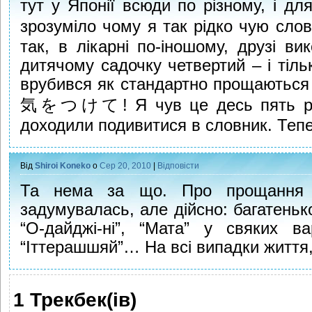
тут у Японії всюди по різному, і д
зрозуміло чому я так рідко чую
так, в лікарні по-іношому, друзі ви
дитячому садочку четвертий – і тіль
врубився як стандартно прощаються 
気をつけて! Я чув це десь пять разі
доходили подивитися в словник. Теп
Від
Shiroi Koneko
о
Сер 20, 2010
|
Відповісти
Та нема за що. Про прощання 
задумувалась, але дійсно: багатенько 
“О-дайджі-ні”, “Мата” у свяких ва
“Іттерашшяй”… На всі випадки життя
1 Трекбек(ів)