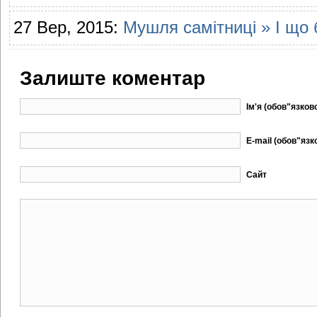
27 Вер, 2015:
Мушля самітниці » І що 
Залиште коментар
Ім'я (обов"язков
E-mail (обов"язк
Сайт