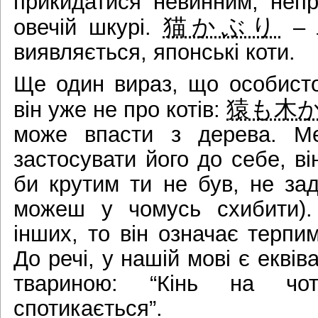
прикидатися невинним, непр
猫かぶり
овечій шкурі.
– л
виявляється, японські коти.
Ще один вираз, що особисто
猿も木
він уже не про котів:
може впасти з дерева. Ме
застосувати його до себе, ві
би крутим ти не був, не за
можеш у чомусь схибити)
інших, то він означає терпи
До речі, у нашій мові є еквів
твариною: “Кінь на чо
спотикається”.