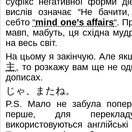
суфікс негативної форми ді
вислів означає “Не бачити,
себто
“
mind one’s affairs
“
. П
мавп, мабуть, ця східна муд
на весь світ.
На цьому я закінчую. Але я
主
, то розкажу вам ще не од
дописах.
じゃ、またね。
P.S. Мало не забула попере
перше, для переклад
використовуються англійські 