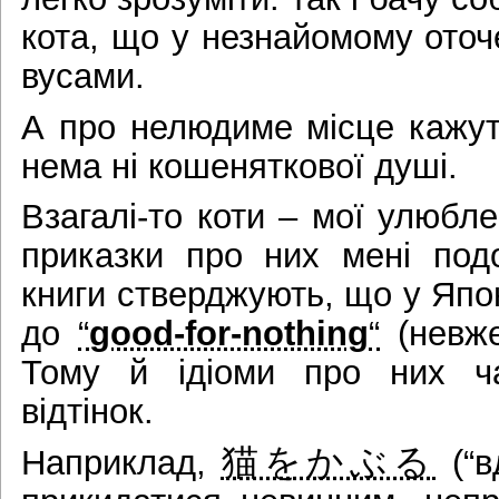
кота, що у незнайомому оточ
вусами.
А про нелюдиме місце кажу
нема ні кошеняткової душі.
Взагалі-то коти – мої улюбле
приказки про них мені под
книги стверджують, що у Япон
до
“
good-for-nothing
“
(невже
Тому й ідіоми про них ч
відтінок.
猫をかぶる
Наприклад,
(“в