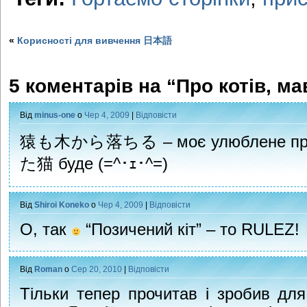
«
Корисності для вивчення 日本語
5 коментарів на “Про котів, ма
Від
minus-one
о
Чер 4, 2009
|
Відповісти
猿も木から落ちる – моє улюблене прис
た猫 буде (=^･ｪ･^=)
Від
Shiroi Koneko
о
Чер 4, 2009
|
Відповісти
О, так
“Позичений кіт” – то RULEZ!
Від
Roman
о
Сер 20, 2010
|
Відповісти
Тільки тепер прочитав і зробив дл