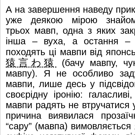
А на завершення наведу прика
уже деякою мірою знайомі
трьох мавп, одна з яких закр
інша – вуха, а остання – 
походять ці мавпи від японс
猿言わ猿
(бачу мавпу, чу
мавпу). Я не особливо зад
мавпи, лише десь у підсвідо
своєрідну іронію: галасливі
мавпи радять не втручатися 
причина виявилася прозаїч
“сару” (мавпа) вимовляється 