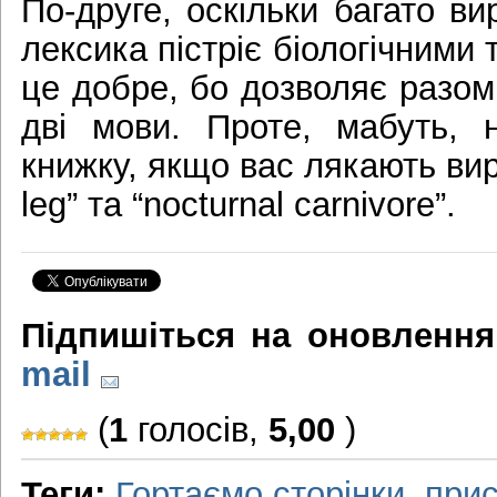
По-друге, оскільки багато ви
лексика пістріє біологічними 
це добре, бо дозволяє разом
дві мови. Проте, мабуть, 
книжку, якщо вас лякають вир
leg” та “nocturnal carnivore”.
Підпишіться на оновлення
mail
(
1
голосів,
5,00
)
Теги:
Гортаємо сторінки
,
прис