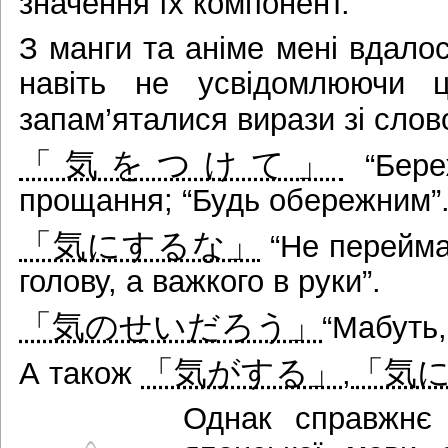
значення їх компонент.
З манги та аніме мені вдалос
навіть не усвідомлюючи 
запам’яталися вирази зі сло
「気をつけて」
“Бере
прощання; “Будь обережним”
「気にするな」
“Не переймай
голову, а важкого в руки”.
「気のせいだろう」
“Мабуть,
「気がする」
「気
А також
,
Однак справжнє 