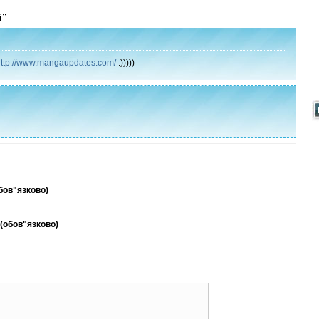
і”
http://www.mangaupdates.com/
:)))))
обов"язково)
 (обов"язково)