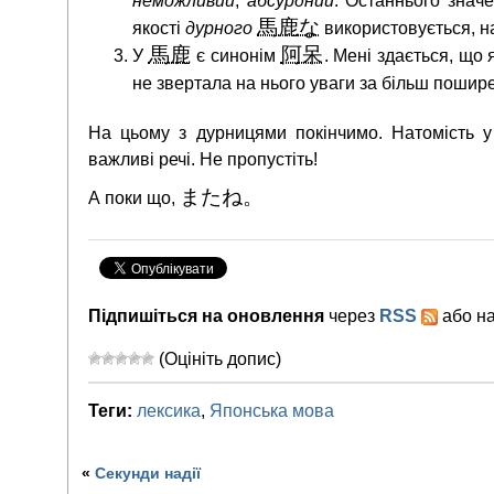
неможливий
,
абсурдний
. Останнього знач
馬鹿な
якості
дурного
використовується, н
馬鹿
阿呆
У
є синонім
. Мені здається, що 
не звертала на нього уваги за більш поши
На цьому з дурницями покінчимо. Натомість у
важливі речі. Не пропустіть!
またね。
А поки що,
Підпишіться на оновлення
через
RSS
або н
(Оцініть допис)
Теги:
лексика
,
Японська мова
«
Секунди надії