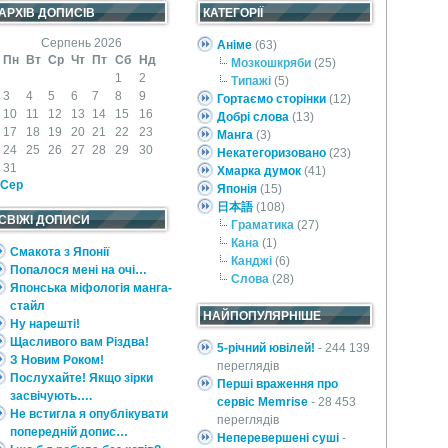
АРХІВ ДОПИСІВ
КАТЕГОРІЇ
Серпень 2026
Аніме
(63)
Пн
Вт
Ср
Чт
Пт
Сб
Нд
Мозкошкряби
(25)
1
2
Типажі
(5)
3
4
5
6
7
8
9
Гортаємо сторінки
(12)
10
11
12
13
14
15
16
Добрі слова
(13)
17
18
19
20
21
22
23
Манга
(3)
24
25
26
27
28
29
30
Некатегоризовано
(23)
31
Хмарка думок
(41)
 Сер
Японія
(15)
日本語
(108)
СВІЖІ ДОПИСИ
Граматика
(27)
Кана
(1)
Смакота з Японії
Канджі
(6)
Попалося мені на очі…
Слова
(28)
Японська міфологія манга-
стайл
НАЙПОПУЛЯРНІШЕ
Ну нарешті!
Щасливого вам Різдва!
5-річний ювілей!
- 244 139
З Новим Роком!
переглядів
Послухайте! Якщо зірки
Перші враження про
засвічують….
сервіс Memrise
- 28 453
Не встигла я опублікувати
переглядів
попередній допис…
Неперевершені суші
-