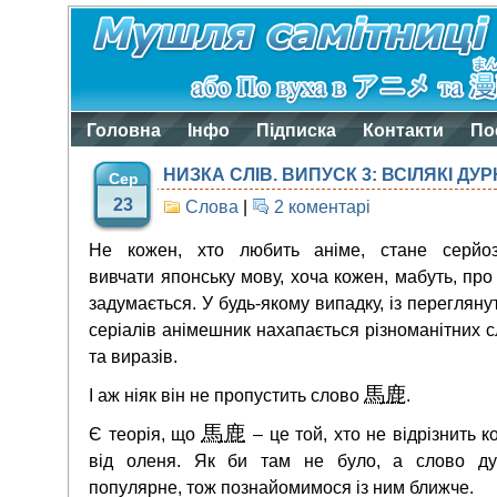
Головна
Інфо
Підписка
Контакти
По
НИЗКА СЛІВ. ВИПУСК 3: ВСІЛЯКІ ДУР
Сер
23
Слова
|
2 коментарі
Не кожен, хто любить аніме, стане серйо
вивчати японську мову, хоча кожен, мабуть, про
задумається. У будь-якому випадку, із перегляну
серіалів анімешник нахапається різноманітних с
та виразів.
馬鹿
І аж ніяк він не пропустить слово
.
馬鹿
Є теорія, що
– це той, хто не відрізнить к
від оленя. Як би там не було, а слово д
популярне, тож познайомимося із ним ближче.