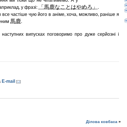
ення ми поки що не чіпатимемо. А у
「馬鹿なことはやめろ」
априклад, у фразі:
.
я все частіше чую його в аніме, хоча, можливо, раніше я
馬鹿
реним
.
 наступних випусках поговоримо про дуже серйозні і
а
E-mail
Ділова ковбаса
»