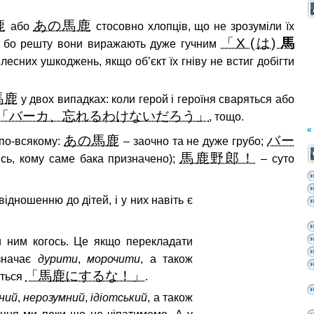
鹿
あの馬鹿
або
стосовно хлопців, що не зрозуміли їх
「Х (は)
馬
я, бо решту вони виражають дуже гучним
ілесних ушкоджень, якщо об’єкт їх гніву не встиг добігти
馬鹿
у двох випадках: коли герой і героїня сваряться або
「バーカ、忘れるわけないだろう」
, тощо.
«
あの馬鹿
バー
 по-всякому:
– заочно та не дуже грубо;
馬鹿野郎！
сь, кому саме бака призначено);
– суто
відношенню до дітей, і у них навіть є
и ним когось. Це якщо перекладати
начає
дурити
,
морочити
, а також
「馬鹿にするな！」
ється
.
ний
,
нерозумний
,
ідіотський
, а також