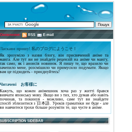
Оновлення:
RSS
E-mail
Ласкаво прошу! 私のブログにようこそ！
Як зрозуміло з назви блогу, він присвячений аніме та
манга. Але тут ви не знайдете рецензій на аніме чи мангу,
так само, як і анонсів новинок. Я пишу те, що вразило чи
зачепило мене, розсмішило чи примусило подумати. Якщо
вам це підходить - приєднуйтесь!
Читачеві お客様に
Кажуть, що кожен анімешник хоча раз у житті брався
вивчати японську мову. Якщо ви з тих, хто думав або навіть
починав, та покинув - можливо, саме тут ви знайдете
спосіб зблизитися з 日本語. Уроків граматики не буде - але
ви навчитеся трохи більше розуміти те, що чуєте в аніме.
SUBSCRIPTION SIDEBAR