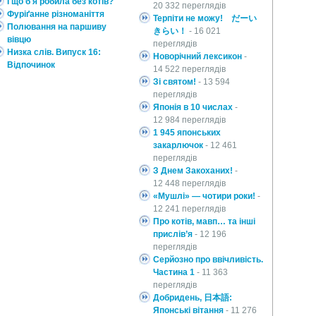
І що б я робила без котів?
20 332 переглядів
Фуріґанне різноманіття
Терпіти не можу! だーい
Полювання на паршиву
きらい！
- 16 021
вівцю
переглядів
Низка слів. Випуск 16:
Новорічний лексикон
-
Відпочинок
14 522 переглядів
Зі святом!
- 13 594
переглядів
Японія в 10 числах
-
12 984 переглядів
1 945 японських
закарлючок
- 12 461
переглядів
З Днем Закоханих!
-
12 448 переглядів
«Мушлі» — чотири роки!
-
12 241 переглядів
Про котів, мавп… та інші
прислів’я
- 12 196
переглядів
Серйозно про ввічливість.
Частина 1
- 11 363
переглядів
Добридень, 日本語:
Японські вітання
- 11 276