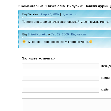
2 коментарі на “Низка слів. Випуск 3: Всілякі дурниц
Від
Dereks
о
Сер 27, 2009
|
Відповісти
Тепер я знаю, що означаэ заголовок сайту, де я шукаю мангу:
Від
Shiroi Koneko
о
Сер 29, 2009
|
Відповісти
Ну, хороше, хороше слово, усі його люблять
Залиште коментар
Ім'я (
E-mail
Сайт