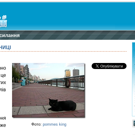
силання
НИЦІ
зно
 це
тих
лів
оня
Фото:
pommes king
уже