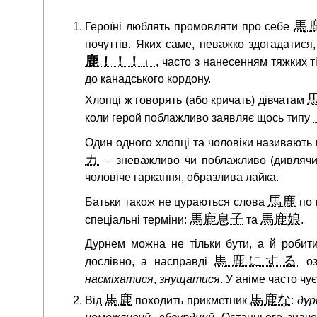
馬
Героїні люблять промовляти про себе
почуттів. Яких саме, неважко здогадатис
鹿！！！
」
, часто з нанесенням тяжких т
до канадського кордону.
Хлопці ж говорять (або кричать) дівчатам
коли герой поблажливо заявляє щось типу
Один одного хлопці та чоловіки називають
カ
– зневажливо чи поблажливо (дивлячи
чоловіче гаркання, образлива лайка.
馬鹿
Батьки також не цураються слова
по 
馬鹿息子
馬鹿娘
спеціальні терміни:
та
.
Дурнем можна не тільки бути, а й робит
馬鹿にする
дослівно, а насправді
оз
насміхатися
,
знущатися
. У аніме часто чу
馬鹿
馬鹿な
Від
походить прикметник
:
дур