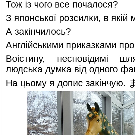
Тож із чого все почалося?
З японської розсилки, в якій
А закінчилось?
Англійськими приказками про
Воістину, несповідимі ш
людська думка від одного фак
На цьому я допис закінчую.