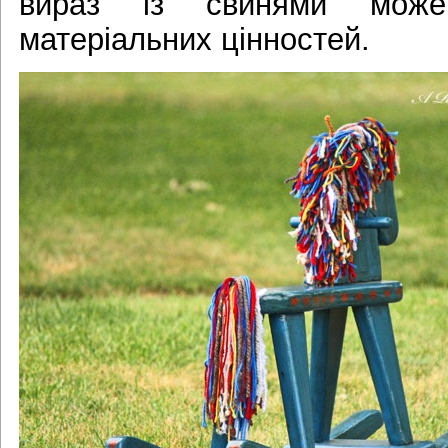
вираз із свинями мож
матеріальних цінностей.