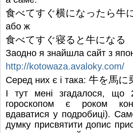
食べてすぐ横になったら牛
або ж
食べてすぐ寝ると牛になる
Заодно я знайшла сайт з япо
http://kotowaza.avaloky.com/
牛を馬に
Серед них є і така:
І тут мені згадалося, що 
гороскопом є роком кон
вдаватися у подробиці). Са
думку присвятити допис прис