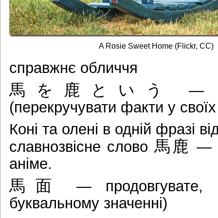
A Rosie Sweet Home (Flickr, CC)
справжнє обличчя
馬を鹿という
— на
(перекручувати факти у своїх
Коні та олені в одній фразі в
馬鹿
славнозвісне слово
— д
аніме.
馬面
— продовгувате, в
буквальному значенні)