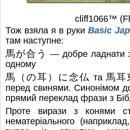
cliff1066™ (Fl
Тож взяла я в руки
Basic Ja
там наступне:
馬が合う
— добре ладнати з
одному
馬（の耳）に念仏
馬耳
та
перед свинями. Синонімом д
прямий переклад фрази з Біблі
Проте вирази з конями с
нематеріального (наприклад