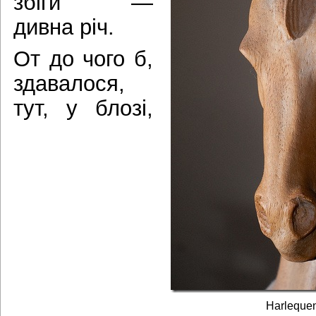
збіги —
дивна річ.
От до чого б,
здавалося,
тут, у блозі,
Harlequen