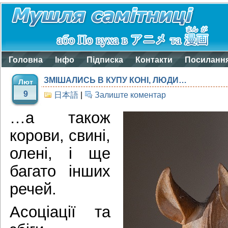
Головна
Інфо
Підписка
Контакти
Посиланн
ЗМІШАЛИСЬ В КУПУ КОНІ, ЛЮДИ…
Лют
9
日本語
|
Залиште коментар
…а також
корови, свині,
олені, і ще
багато інших
речей.
Асоціації та