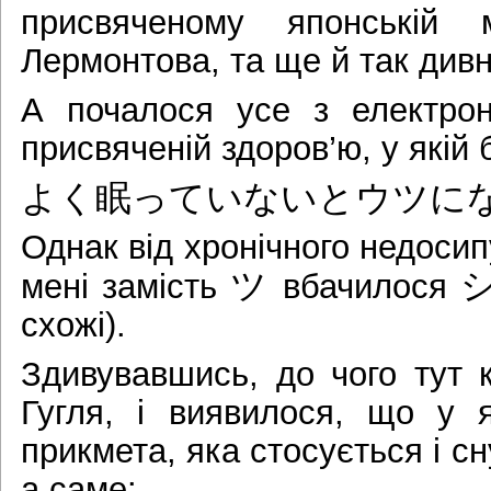
присвяченому японській 
Лермонтова, та ще й так див
А почалося усе з електрон
присвяченій здоров’ю, у якій
よく眠っていないとウツに
Однак від хронічного недосипу
ツ
мені замість
вбачилося
схожі).
Здивувавшись, до чого тут 
Гугля, і виявилося, що у я
прикмета, яка стосується і сн
а саме: