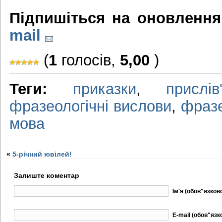
Підпишіться на оновлення
mail
(
1
голосів,
5,00
)
Теги:
приказки
,
прислів
фразеологічні вислови
,
фразе
мова
«
5-річний ювілей!
Залиште коментар
Ім'я (обов"язков
E-mail (обов"язк