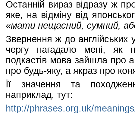
Останній вираз відразу ж пр
яке, на відміну від японсько
«
мати нещасний, сумний, аб
Звернення ж до англійських 
чергу нагадало мені, як
подкастів мова зайшла про ан
про будь-яку, а якраз про кон
Її значення та походжен
наприклад, тут:
http://phrases.org.uk/meanings/