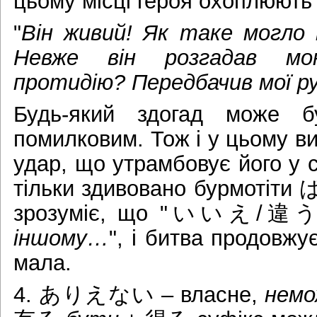
цьому місці героя охоплюють 
"
Він живий! Як таке могл
Невже він розгадав м
протидію? Передбачив мої ру
Будь-який здогад може б
помилковим. Тож і у цьому в
удар, що утрамбовує його у с
тільки здивовано бурмотіт
зрозуміє, що "いいえ/違
іншому…
", і битва продовжує
мала.
4. ありえない – власне,
немо