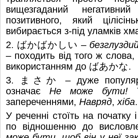
вищезгаданий негативни
позитивного, який цілісі
вибирається з-під уламків хм
2. ばかばかしい –
безглузди
– походить від того ж слова
використанням до ばあかな.
3. まさか – дуже популярн
означає
Не може бути! 
запереченнями,
Навряд
,
хіба
.
У реченні стоїть на початку 
по відношенню до висловл
може бути, щоб він у неї за