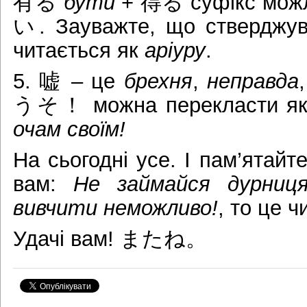
有る
бути
+ 得る суфікс можл
い. Зауважте, що стверд
читається як
аріуру
.
5. 嘘 – це
брехня
,
неправда
うそ！ можна перекласти я
очам своїм!
На сьогодні усе. І пам’ятайт
вам:
Не займайся дурниц
вивчити неможливо!
, то це ч
Удачі вам! またね。