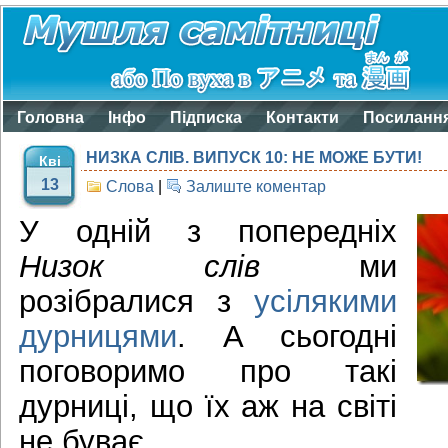
Головна
Інфо
Підписка
Контакти
Посиланн
НИЗКА СЛІВ. ВИПУСК 10: НЕ МОЖЕ БУТИ!
Кві
13
Слова
|
Залиште коментар
У одній з попередніх
Низок слів
ми
розібралися з
усілякими
дурницями
. А сьогодні
поговоримо про такі
дурниці, що їх аж на світі
не буває.