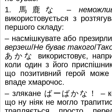
1. 馬鹿な –
неможли
використовується з розтягу
першого складу:
– насмішкувате або през
верзеш
/
Не буває такого
/
Так
あかな використовує, наприкл
коли один з його приспішник
що позитивний герой може 
впаде хмарочос.
– злякане ばーばかな！ – коли
що ну ніяк не могло трапити
трапляється просто пер