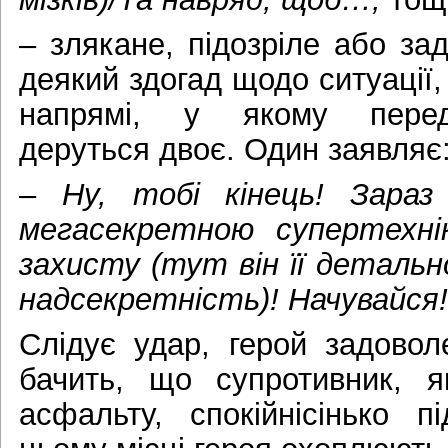
– злякане, підозріле або 
деякий здогад щодо ситуації,
напрямі, у якому перед
деруться двоє. Один заявляє
–
Ну, тобі кінець! Зара
мегасекретною супертехні
захисту (тут він її детальн
надсекретність)! Начувайся!
Слідує удар, герой задово
бачить, що супротивник, я
асфальту, спокійнісінько п