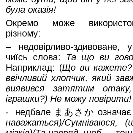
була оказія!
Окремо може використов
різному:
– недовірливо-здивоване, у
чиїсь слова:
Та що ви гов
Наприклад: (
Що ви кажете?
ввічливий хлопчик, який зав
виявився затятим отаку
іграшки?) Не можу повірити!
- недбале まあさか означа
наважаться)/Сумніваюся, 
мізків)/Та навряд, щоб…,
тощ